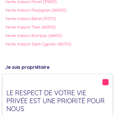
Vente maison Muret (31600)
Vente maison Perpignan (66000)
Vente maison Bérat (31370)
Vente maison Thuir (66300)
Vente maison Bompas (66430)
Vente maison Saint-Cyprien (66750)
Je suis propriétaire
Estimez votre bien
Vendre avec nous
LE RESPECT DE VOTRE VIE
Espace Propriétaire
PRIVÉE EST UNE PRIORITÉ POUR
Nous contacter
NOUS
Nos derniers avis