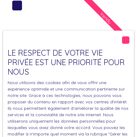
matériaux de qualité, cette maison offre plus de
160m2 habitables avec 4 chambres dont 3 en rez
Vendu
de chaussée dont une avec salle d'eau privative, un
salon/séjour de près de 40m2, 1 cuisine
indépendante aménagée et équipée, 1 salle de
bain, 2 salles d'eau et 3 wc. Toutes les pièces
donnent sur le jardin. Belles menuiseries intérieures.
Les ouvertures sont en aluminium double vitrage,
LE RESPECT DE VOTRE VIE
avec volets roulants électriques. L'étage
Vendu
PRIVÉE EST UNE PRIORITÉ POUR
indépendant propose une grande chambre, une
NOUS
salle d'eau avec toilettes ainsi qu'une grande pièce
à réhabiliter soit en bureau ou pièce à vivre!!!
Proche lycée Picasso maison T4 102m²
Nous utilisons des cookies afin de vous offrir une
L'extérieur propose une belle terrasse sur 2 faces
expérience optimale et une communication pertinente sur
grand garage
avec stores bannes électriques et détecteurs de
102
m²
Perpignan 66000
4
pièces
notre site. Grace à ces technologies, nous pouvons vous
vent, un barbecue en dur, jardin. Un garage de
proposer du contenu en rapport avec vos centres d'intérêt.
A deux pas du lycée Picasso, coup de cœur assuré
20m2 environ + une allée parking complètent ce
Ils nous permettent également d'améliorer la qualité de nos
pour cette superbe maison de ville rénovée !
bien..
services et la convivialité de notre site internet. Nous
Découvrez sans tarder cette magnifique maison
utiliserons uniquement les données personnelles pour
joliment décorée avec des matériaux de qualité. Au
lesquelles vous avez donné votre accord. Vous pouvez les
rez-de-chaussée, place à l’espace et à la praticité :
modifier à n'importe quel moment via la rubrique ″Gérer les