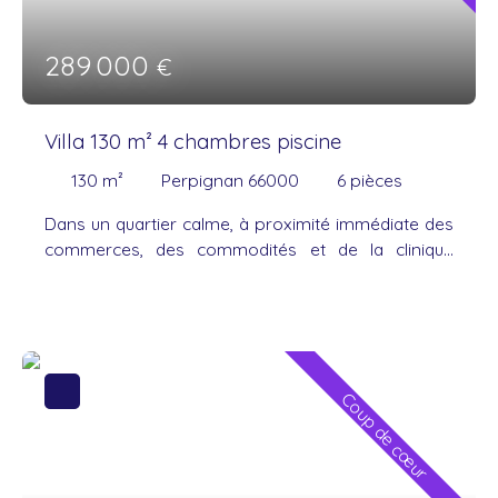
289 000
€
Villa 130 m² 4 chambres piscine
130
m²
Perpignan 66000
6
pièces
Dans un quartier calme, à proximité immédiate des
commerces, des commodités et de la clinique
Saint-Pierre, venez découvrir cette agréable
maison de ville 2 faces, récemment rénovée,
offrant de beaux volumes et des prestations de
qualité. Au rez-de-chaussée, vous découvrirez un
séjour lumineux, une cuisine récente entièrement
Coup de cœur
aménagée et équipée, un WC indépendant, une
buanderie ainsi qu'un garage, pratique pour le
stationnement et le rangement. À l'étage, l'espace
nuit se compose de quatre chambres confortables,