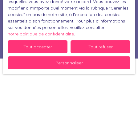
Pour en savoir plus sur le traitement de vos
lesquelles vous avez donné votre accord. Vous pouvez les
données personnelles, veuillez consulter notre
modifier à n'importe quel moment via la rubrique ″Gérer les
politique de confidentialité
.
cookies″ en bas de notre site, à l'exception des cookies
essentiels à son fonctionnement. Pour plus d'informations
sur vos données personnelles, veuillez consulter
Recevoir des annonces
notre politique de confidentialité
.
Tout accepter
Tout refuser
Personnaliser
Je recherche un bien
Vente maison Muret (31600)
Vente maison Perpignan (66000)
Vente maison Bérat (31370)
Vente maison Thuir (66300)
Vente maison Bompas (66430)