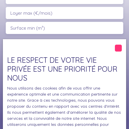
Loyer max (€/mois)
Surface min (m²)
J'accepte le traitement de mes données
personnelles conformément au RGPD. Si vous ne
souhaitez pas faire l'objet de prospection
LE RESPECT DE VOTRE VIE
commerciale par voie téléphonique, vous pouvez
PRIVÉE EST UNE PRIORITÉ POUR
vous inscrire gratuitement sur la liste d'opposition
NOUS
au démarchage téléphonique, prévu par l'article
L223-1 du code de la consommation, sur le site
Nous utilisons des cookies afin de vous offrir une
Internet www.bloctel.gouv.fr ou par courrier
expérience optimale et une communication pertinente sur
adressé à :
notre site. Grace à ces technologies, nous pouvons vous
proposer du contenu en rapport avec vos centres d'intérêt.
Société Worldline, Service Bloctel, CS 61311, 41013
Ils nous permettent également d'améliorer la qualité de nos
BLOIS CEDEX.
services et la convivialité de notre site internet. Nous
utiliserons uniquement les données personnelles pour