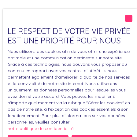
LE RESPECT DE VOTRE VIE PRIVÉE
EST UNE PRIORITÉ POUR NOUS
Nous utilisons des cookies afin de vous offrir une expérience
optimale et une communication pertinente sur notre site.
Conseillère en Immobilier
Grace à ces technologies, nous pouvons vous proposer du
Magali Joseph
contenu en rapport avec vos centres d'intérêt. Ils nous
permettent également d'améliorer la qualité de nos services
et la convivialité de notre site internet. Nous utiliserons
uniquement les données personnelles pour lesquelles vous
+33 6 24 16 19 88
avez donné votre accord. Vous pouvez les modifier à
n'importe quel moment via la rubrique ″Gérer les cookies″ en
Envoyer un e-mail
bas de notre site, à l'exception des cookies essentiels à son
fonctionnement. Pour plus d'informations sur vos données
Voir mes annonces
personnelles, veuillez consulter
notre politique de confidentialité
.