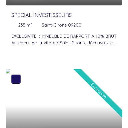
appartement est
agréable à vivre et idéalement
situé. Contactez-moi pour plus d'informations ou
SPECIAL INVESTISSEURS
pour organiser une visite.
235
m²
Saint-Girons 09200
EXCLUSIVITE : IMMEUBLE DE RAPPORT A 10% BRUT
Au coeur de la ville de Saint-Girons, découvrez cet
immeuble de rapport en monopropriété d'environ
235m2, idéal pour un investisseur souhaitant
constituer ou développer son patrimoine
immobilier. L'immeuble se compose : - au rez de
chaussée : bénéficiant d'une situation privilégiée en
angle, le local commercial est en parfait état avec
Exclusivité
chauffage par pompe à chaleur et vitrines en
double vitrage, loué, loyer 1800Euros, pas de
charges - au 1er étage : deux logements (38m2 et
73m2), DPE C, loués, loyers 308E et 342E, hors
charges - au 2ième étage : deux logements (41m2
et 80m2), DPE C et D, loués, loyers 312E et 337E,
hors charges - au grenier : espace aménageable