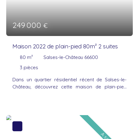
249 000
€
Maison 2022 de plain-pied 80m² 2 suites
80
m²
Salses-le-Château 66600
3
pièces
Dans un quartier résidentiel récent de Salses-le-
Château, découvrez cette maison de plain-pied
construite en 2022, offrant 80 m² habitables sur
une parcelle de 188 m². Vous profiterez d'une belle
pièce de vie de 36 m² avec cuisine ouverte
entièrement équipée, donnant directement sur une
terrasse mêlant partie carrelée et terrasse en bois.
L'espace nuit se compose de deux chambres de 12
A saisir
m², chacune disposant de sa propre salle d'eau