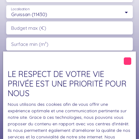
Localisation
Gruissan (11430)
Budget max (€)
Surface min (m²)
J'accepte le traitement de mes données
personnelles conformément au RGPD. Si vous ne
LE RESPECT DE VOTRE VIE
souhaitez pas faire l'objet de prospection
PRIVÉE EST UNE PRIORITÉ POUR
commerciale par voie téléphonique, vous pouvez
vous inscrire gratuitement sur la liste d'opposition
NOUS
au démarchage téléphonique, prévu par l'article
L223-1 du code de la consommation, sur le site
Nous utilisons des cookies afin de vous offrir une
Internet www.bloctel.gouv.fr ou par courrier
expérience optimale et une communication pertinente sur
adressé à :
notre site. Grace à ces technologies, nous pouvons vous
proposer du contenu en rapport avec vos centres d'intérêt.
Ils nous permettent également d'améliorer la qualité de nos
Société Worldline, Service Bloctel, CS 61311, 41013
services et la convivialité de notre site internet. Nous
BLOIS CEDEX.