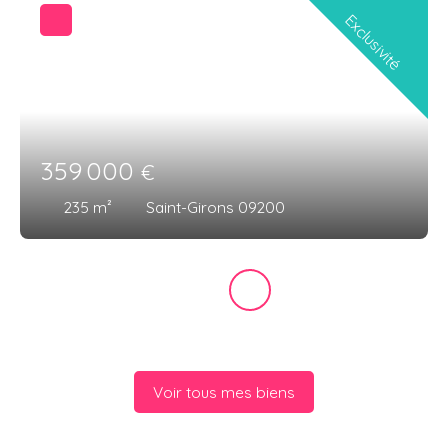
Exclusivité
359 000
€
235
m²
Saint-Girons 09200
Voir tous mes biens