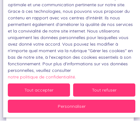
optimale et une communication pertinente sur notre site.
Vous souhaitez connaitre la valeur de
Grace à ces technologies, nous pouvons vous proposer du
votre bien ?
contenu en rapport avec vos centres d'intérêt. Ils nous
permettent également d'améliorer la qualité de nos services
et la convivialité de notre site internet. Nous utiliserons
N'hésitez pas à faire appel à mes
uniquement les données personnelles pour lesquelles vous
services
avez donné votre accord. Vous pouvez les modifier à
n'importe quel moment via la rubrique ″Gérer les cookies″ en
bas de notre site, à l'exception des cookies essentiels à son
fonctionnement. Pour plus d'informations sur vos données
1
2
personnelles, veuillez consulter
Votre bien
notre politique de confidentialité
.
Tout accepter
Tout refuser
Vous souhaitez faire estimer
Personnaliser
Adresse de votre bien