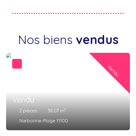
Nos biens
vendus
Vendu
Vendu
2
pièces
38.07
m²
Narbonne-Plage 11100