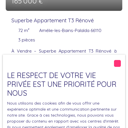
165 000
€
choisir ! Visite virtuelle 360° disponible sur demande
– ne tardez pas, ce type de bien est rare sur le
marché ! A propos de la copropriété : Nombre de
Superbe Appartement T3 Rénové
lots :96 Quote-part moyenne budget prévisionnel :
674 €/an Pas de procédure en cours
72
m²
Amélie-les-Bains-Palalda 66110
3
pièces
À Vendre – Superbe Appartement T3 Rénové à
Amélie-les-Bains (66110) ! Vous recherchez un
appartement spacieux, lumineux et entièrement
rénové avec goût ? Ce T3 d’environ 70m² est fait
LE RESPECT DE VOTRE VIE
pour vous ! Un séjour baigné de lumière avec un
PRIVÉE EST UNE PRIORITÉ POUR
grand balcon pour profiter des beaux joursCuisine
moderne entièrement équipée, alliant fonctionnalité
NOUS
et éléganceDeux grandes chambres confortables
et lumineusesSalle de bains contemporaine + WC
Nous utilisons des cookies afin de vous offrir une
expérience optimale et une communication pertinente sur
séparé pour plus de confort Climatisation
notre site. Grace à ces technologies, nous pouvons vous
réversible pour un bien-être en toute saison Place
proposer du contenu en rapport avec vos centres d'intérêt.
de parking + garage privé, un véritable atout en
Ils nous permettent également d'améliorer la qualité de nos