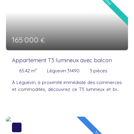
partager un repas aux beaux jours. Le côté nuit se
compose de trois chambres, dont une avec
dressing et deux avec placards intégrés, d'une salle
de bains avec baignoire et sèche-serviettes, ainsi
que d'un WC indépendant. L'appartement bénéficie
également de deux places de parking privatives.
165 000
€
Proche des commerces, écoles et transports cet
appartement est
agréable à vivre et idéalement
situé. Contactez-moi pour plus d'informations ou
Appartement T3 lumineux avec balcon
pour organiser une visite.
65.42
m²
Léguevin 31490
3
pièces
À Léguevin, à proximité immédiate des commerces
et commodités, découvrez ce T3 lumineux et bien
agencé, situé au 1er étage avec ascenseur d’une
résidence fermée et sécurisée. L’appartement se
compose d’une agréable pièce de vie avec cuisine
ouverte, aménagée et équipée, donnant accès à un
balcon avec vue dégagée, idéal pour profiter des
beaux jours. Côté nuit, vous trouverez deux