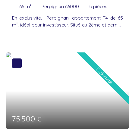
65
m²
Perpignan 66000
5
pièces
En exclusivité, Perpignan, appartement T4 de 65
m², idéal pour investisseur. Situé au 2ème et dernier
étage d'une petite copropriété avec syndic
bénévole, cet appartement en très bon état offre
trois chambres, une cuisine séparée et un locataire
en place. Vous profiterez également d'un jardin
commun aux trois logements. Absence de système
de chauffage, l'installation devra obligatoirement
Exclusivité
être faite pour être conforme à la location. A
propos de la copropriété : Pas de charges de
copropriété syndic bénévole Pas de procédure en
cours Nombre de lots : 4
75 500
€