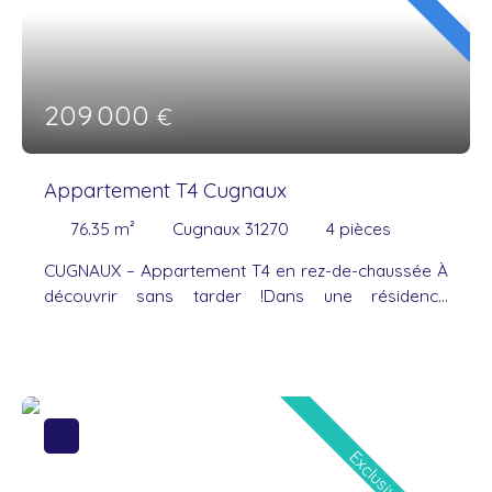
209 000
€
Appartement T4 Cugnaux
76.35
m²
Cugnaux 31270
4
pièces
CUGNAUX – Appartement T4 en rez-de-chaussée À
découvrir sans tarder !Dans une résidence
sécurisée, calme et parfaitement entretenue, venez
découvrir ce bel appartement T4 d'environ 76 m²,
en rez-de-chaussée, idéal pour une famille, un jeune
couple ou un investissement. Il se compose d'une
agréable pièce de vie lumineuse avec cuisine
ouverte aménagée, donnant sur un balcon-
Exclusivité
terrasse de 6 m², parfait pour prendre un café ou