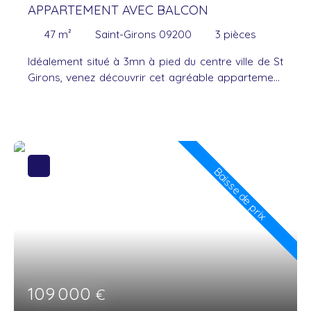
APPARTEMENT AVEC BALCON
47
m²
Saint-Girons 09200
3
pièces
Idéalement situé à 3mn à pied du centre ville de St
Girons, venez découvrir cet agréable appartement
de type T2, situé dans l'environnement calme et
verdoyant d'une copropriété. L'appartement se
compose d'une entrée avec de nombreux
rangements, d'un séjour lumineux ouvrant sur un
balcon, exposé sud ouest, offrant une vue
Baisse de prix
dégagée, d'une cuisine indépendante, d'une
chambre avec deux placards, d'une salle d'eau avec
douche italienne, meuble vasque et rangements et
d'un wc séparé. Vous apprécierez sa belle
luminosité, ses espaces fonctionnels et ses
nombreux rangements qui facilitent le quotidien.
Les plus : double vitrage, entièrement repeint avec
des teintes neutres, parquet flottant de qualité. A
109 000
€
l'extérieur, la résidence dispose d'espaces verts