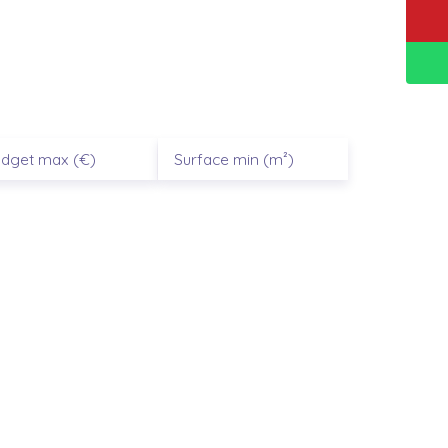
rent po
|
dget max (€)
Surface min (m²)