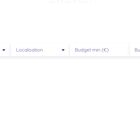
ompagnement humain, local et transpa
Localisation
Budget min (€)
Bu