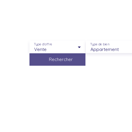
Un acc
Type d'offre
Type de bien
Vente
Appartement
Rechercher