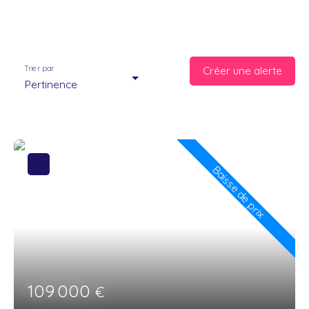
Trier par
Créer une alerte
Pertinence
Baisse de prix
109 000
€