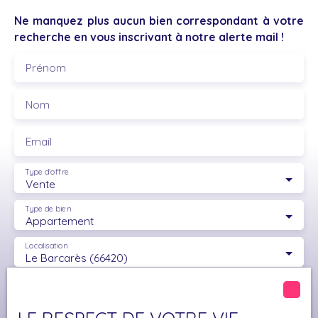
choisir ! Visite virtuelle 360° disponible sur demande
Ne manquez plus aucun bien correspondant à votre
– ne tardez pas, ce type de bien est rare sur le
recherche en vous inscrivant à notre alerte mail !
marché ! A propos de la copropriété : Nombre de
lots :96 Quote-part moyenne budget prévisionnel :
Prénom
674 €/an Pas de procédure en cours
Nom
Email
Type d'offre
Vente
Type de bien
Appartement
Localisation
Le Barcarès (66420)
Budget max (€)