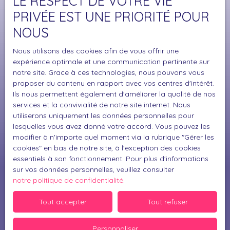
LE RESPECT DE VOTRE VIE
Surface min (m²)
PRIVÉE EST UNE PRIORITÉ POUR
NOUS
J'accepte le traitement de mes données
personnelles conformément au RGPD. Si vous ne
Nous utilisons des cookies afin de vous offrir une
souhaitez pas faire l'objet de prospection
expérience optimale et une communication pertinente sur
commerciale par voie téléphonique, vous pouvez
notre site. Grace à ces technologies, nous pouvons vous
vous inscrire gratuitement sur la liste d'opposition
proposer du contenu en rapport avec vos centres d'intérêt.
au démarchage téléphonique, prévu par l'article
Ils nous permettent également d'améliorer la qualité de nos
L223-1 du code de la consommation, sur le site
services et la convivialité de notre site internet. Nous
Internet www.bloctel.gouv.fr ou par courrier
utiliserons uniquement les données personnelles pour
lesquelles vous avez donné votre accord. Vous pouvez les
adressé à :
modifier à n'importe quel moment via la rubrique ″Gérer les
cookies″ en bas de notre site, à l'exception des cookies
Société Worldline, Service Bloctel, CS 61311, 41013
essentiels à son fonctionnement. Pour plus d'informations
BLOIS CEDEX.
sur vos données personnelles, veuillez consulter
notre politique de confidentialité
.
Pour en savoir plus sur le traitement de vos
données personnelles, veuillez consulter notre
Tout accepter
Tout refuser
politique de confidentialité
.
Personnaliser