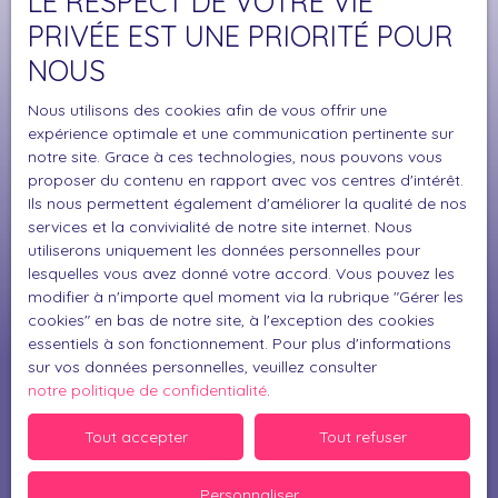
LE RESPECT DE VOTRE VIE
Surface min (m²)
PRIVÉE EST UNE PRIORITÉ POUR
NOUS
J'accepte le traitement de mes données
personnelles conformément au RGPD. Si vous ne
Nous utilisons des cookies afin de vous offrir une
souhaitez pas faire l'objet de prospection
expérience optimale et une communication pertinente sur
commerciale par voie téléphonique, vous pouvez
notre site. Grace à ces technologies, nous pouvons vous
vous inscrire gratuitement sur la liste d'opposition
proposer du contenu en rapport avec vos centres d'intérêt.
au démarchage téléphonique, prévu par l'article
Ils nous permettent également d'améliorer la qualité de nos
L223-1 du code de la consommation, sur le site
services et la convivialité de notre site internet. Nous
Internet www.bloctel.gouv.fr ou par courrier
utiliserons uniquement les données personnelles pour
lesquelles vous avez donné votre accord. Vous pouvez les
adressé à :
modifier à n'importe quel moment via la rubrique ″Gérer les
cookies″ en bas de notre site, à l'exception des cookies
Société Worldline, Service Bloctel, CS 61311, 41013
essentiels à son fonctionnement. Pour plus d'informations
BLOIS CEDEX.
sur vos données personnelles, veuillez consulter
notre politique de confidentialité
.
Pour en savoir plus sur le traitement de vos
données personnelles, veuillez consulter notre
Tout accepter
Tout refuser
politique de confidentialité
.
Personnaliser