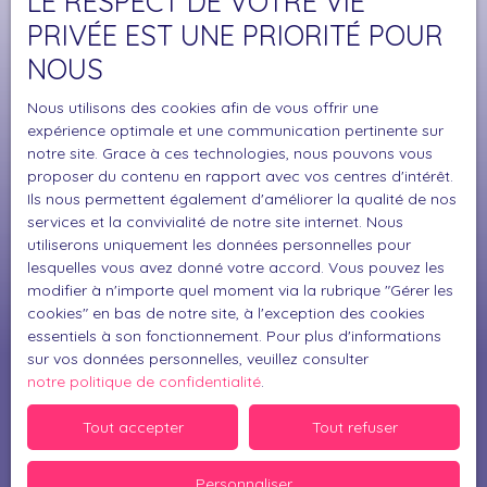
LE RESPECT DE VOTRE VIE
Surface min (m²)
PRIVÉE EST UNE PRIORITÉ POUR
NOUS
J'accepte le traitement de mes données
personnelles conformément au RGPD. Si vous ne
Nous utilisons des cookies afin de vous offrir une
souhaitez pas faire l'objet de prospection
expérience optimale et une communication pertinente sur
commerciale par voie téléphonique, vous pouvez
notre site. Grace à ces technologies, nous pouvons vous
vous inscrire gratuitement sur la liste d'opposition
proposer du contenu en rapport avec vos centres d'intérêt.
au démarchage téléphonique, prévu par l'article
Ils nous permettent également d'améliorer la qualité de nos
L223-1 du code de la consommation, sur le site
services et la convivialité de notre site internet. Nous
Internet www.bloctel.gouv.fr ou par courrier
utiliserons uniquement les données personnelles pour
lesquelles vous avez donné votre accord. Vous pouvez les
adressé à :
modifier à n'importe quel moment via la rubrique ″Gérer les
cookies″ en bas de notre site, à l'exception des cookies
Société Worldline, Service Bloctel, CS 61311, 41013
essentiels à son fonctionnement. Pour plus d'informations
BLOIS CEDEX.
sur vos données personnelles, veuillez consulter
notre politique de confidentialité
.
Pour en savoir plus sur le traitement de vos
données personnelles, veuillez consulter notre
Tout accepter
Tout refuser
politique de confidentialité
.
Personnaliser