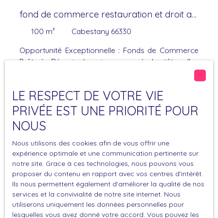
fond de commerce restauration et droit au
bail
100
m²
Cabestany 66330
Opportunité Exceptionnelle : Fonds de Commerce
Prêt à Réussir Imaginez-vous à la tête d'un
établissement chaleureux et accueillant, où chaque
détail a été pensé pour offrir une expérience
LE RESPECT DE VOTRE VIE
gastronomique inoubliable. Ce fonds de
commerce, situé dans un cadre enchanteur, est
PRIVÉE EST UNE PRIORITÉ POUR
prêt à devenir votre prochain projet
NOUS
Sous compromis
entrepreneurial. Avec une licence GR et une licence
III vous avez la liberté de proposer une carte variée
Nous utilisons des cookies afin de vous offrir une
et créative, séduisant ainsi une clientèle exigeante
expérience optimale et une communication pertinente sur
et fidèle. La salle spacieuse, pouvant accueillir
notre site. Grace à ces technologies, nous pouvons vous
jusqu'à 40 couverts, est conçue pour offrir un
proposer du contenu en rapport avec vos centres d'intérêt.
confort optimal à vos convives. Les parties
Ils nous permettent également d'améliorer la qualité de nos
services et la convivialité de notre site internet. Nous
communes, tout comme l'intérieur, sont en
utiliserons uniquement les données personnelles pour
excellent état, garantissant un environnement
Sous compromis
lesquelles vous avez donné votre accord. Vous pouvez les
agréable et fonctionnel. Conforme aux normes