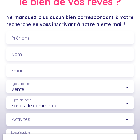
le bien de vos rêves ?
visiter sans tarder !
Ne manquez plus aucun bien correspondant à votre
recherche en vous inscrivant à notre alerte mail !
Prénom
Nom
Email
Type d'offre
Vente
Type de bien
Fonds de commerce
Activités
Localisation
Rivesaltes (66600)