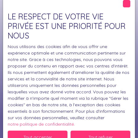
Budget max (€)
LE RESPECT DE VOTRE VIE
PRIVÉE EST UNE PRIORITÉ POUR
Surface min (m²)
NOUS
J'accepte le traitement de mes données
Nous utilisons des cookies afin de vous offrir une
personnelles conformément au RGPD. Si vous ne
expérience optimale et une communication pertinente sur
souhaitez pas faire l'objet de prospection
notre site. Grace à ces technologies, nous pouvons vous
commerciale par voie téléphonique, vous pouvez
proposer du contenu en rapport avec vos centres d'intérêt.
vous inscrire gratuitement sur la liste d'opposition
Ils nous permettent également d'améliorer la qualité de nos
au démarchage téléphonique, prévu par l'article
services et la convivialité de notre site internet. Nous
utiliserons uniquement les données personnelles pour
L223-1 du code de la consommation, sur le site
lesquelles vous avez donné votre accord. Vous pouvez les
Internet www.bloctel.gouv.fr ou par courrier
modifier à n'importe quel moment via la rubrique ″Gérer les
adressé à :
cookies″ en bas de notre site, à l'exception des cookies
essentiels à son fonctionnement. Pour plus d'informations
Société Worldline, Service Bloctel, CS 61311, 41013
sur vos données personnelles, veuillez consulter
BLOIS CEDEX.
notre politique de confidentialité
.
Pour en savoir plus sur le traitement de vos
Tout accepter
Tout refuser