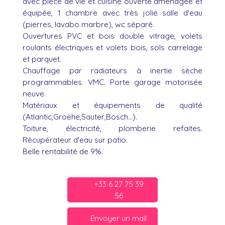
avec pièce de vie et cuisine ouverte aménagée et
équipée, 1 chambre avec très jolie salle d'eau
(pierres, lavabo marbre), wc séparé.
Ouvertures PVC et bois double vitrage, volets
roulants électriques et volets bois, sols carrelage
et parquet.
Chauffage par radiateurs à inertie sèche
programmables. VMC. Porte garage motorisée
neuve.
Matériaux et équipements de qualité
(Atlantic,Groëhe,Sauter,Bosch...).
Toiture, électricité, plomberie refaites.
Récupérateur d'eau sur patio.
Belle rentabilité de 9%.
+33 6 27 75 39
56
Envoyer un mail