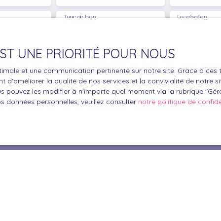
Type de bien
Localisation
Immeuble
Cazères (31
€)
Surface min (m²)
 EST UNE PRIORITÉ POUR NOUS
optimale et une communication pertinente sur notre site. Grace à c
le traitement de mes données personnelles conformément au R
 d'améliorer la qualité de nos services et la convivialité de notre s
pas faire l'objet de prospection commerciale par voie téléphon
 pouvez les modifier à n'importe quel moment via la rubrique ″Gérer
s inscrire gratuitement sur la liste d'opposition au démarchage
os données personnelles, veuillez consulter
notre politique de confide
'article L223-1 du code de la consommation, sur le site Internet
.gouv.fr ou par courrier adressé à :
ldline, Service Bloctel, CS 61311, 41013 BLOIS CEDEX.
oir plus sur le traitement de vos données personnelles, veuille
e confidentialité
.
Recevoir des annonces