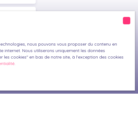
220)
es technologies, nous pouvons vous proposer du contenu en
GPD. Si vous ne
ite internet. Nous utiliserons uniquement les données
ique, vous
 les cookies″ en bas de notre site, à l'exception des cookies
 téléphonique,
ntialité
.
z consulter notre