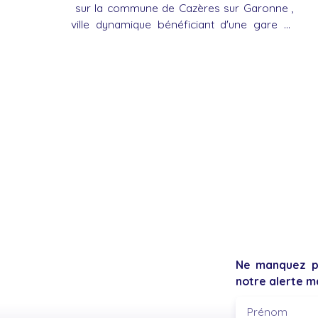
sur la commune de Cazères sur Garonne ,
ville dynamique bénéficiant d'une gare et
d'une bretelle d'accès à l'autoroute A64. Je
vous invite à venir découvrir cet immeuble
en monopropriété de trois lots, idéalement
situé avec commerces et services à
proximité et le stationnement gratuit devant
le bâtiment. L'ensemble comprend : au rez
de chaussée, un local commercial , occupé
par une activité paramédicale, avec un
bureau d'accueil, une salle de consultation,
un local technique polyvalent, un wc, une
cave. Accessible personne à mobilité
réduite. Chauffage par pompe à chaleur.
Loyer 580 Euros net mensuel Au 1er étage,
un appartement de type T2, comprenant
Ne manquez pl
une entrée, une cuisine aménagée et
notre alerte ma
équipée ouverte sur la pièce de vie exposée
sud, une chambre avec placard , une salle
Prénom