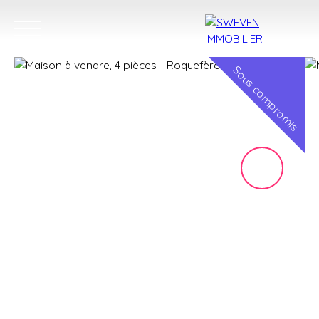
Sous compromis
ACHETER
LOUER
VENDRE
TROUVER 