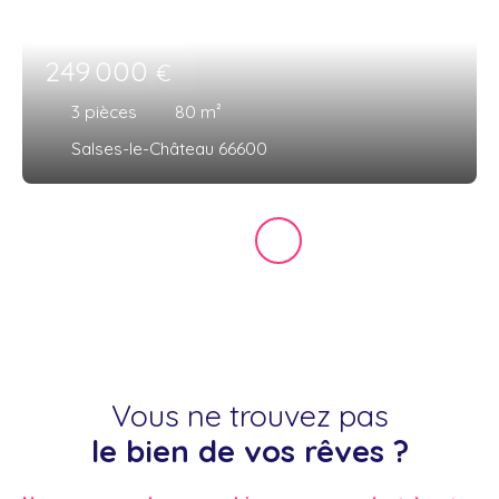
249 000
€
3
pièces
80
m²
Salses-le-Château 66600
Vous ne trouvez pas
le bien de vos rêves ?