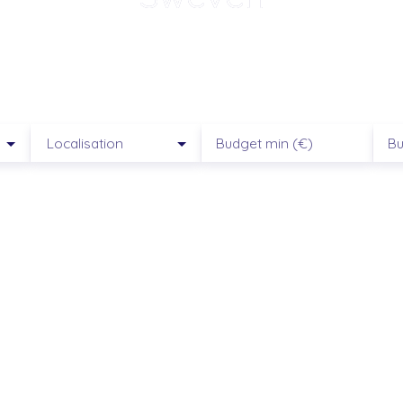
ompagnement humain, local et transpa
Localisation
Budget min (€)
Bu