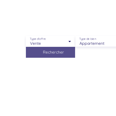
Un acc
Type d'offre
Type de bien
Vente
Appartement
Rechercher