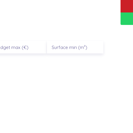
rent p
|
dget max (€)
Surface min (m²)