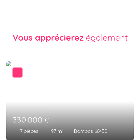
Vous apprécierez
également
330 000
€
7
pièces
197
m²
Bompas 66430