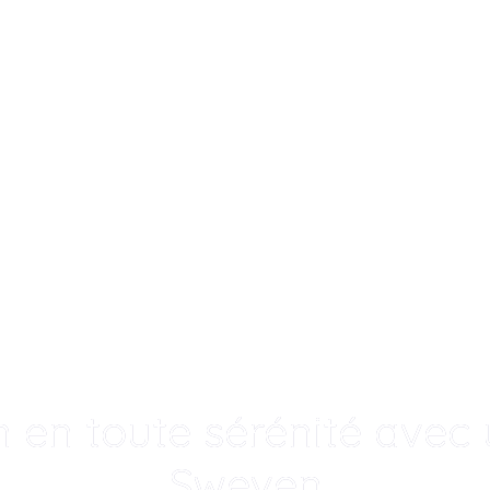
 en toute sérénité avec u
Sweven