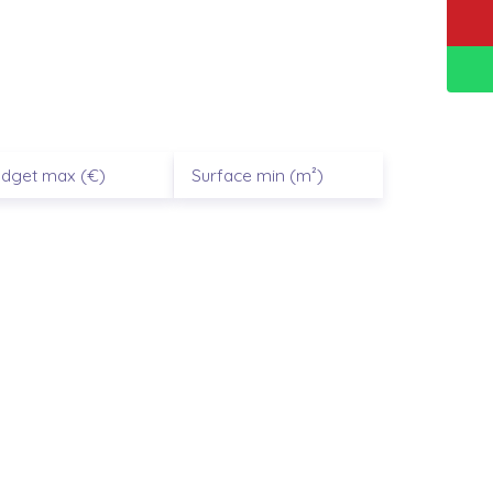
ent pour
|
dget max (€)
Surface min (m²)