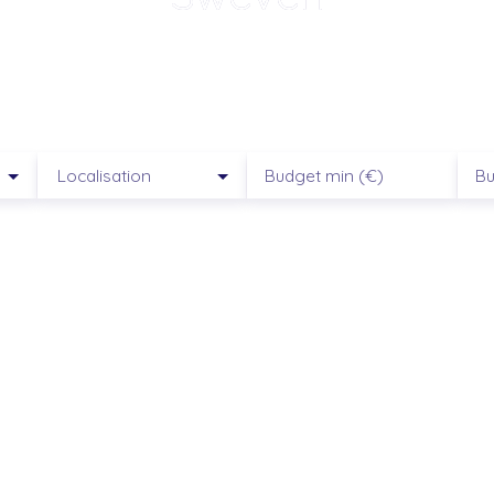
mpagnement humain, local et transpar
Localisation
Budget min (€)
Bu