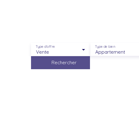
Un acco
Type d'offre
Type de bien
Vente
Appartement
Rechercher