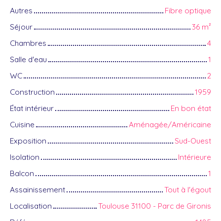
Autres
Fibre optique
Séjour
36
m²
Chambres
4
Salle d'eau
1
WC
2
Construction
1959
État intérieur
En bon état
Cuisine
Aménagée/Américaine
Exposition
Sud-Ouest
Isolation
Intérieure
Balcon
1
Assainissement
Tout à l'égout
Localisation
Toulouse 31100 - Parc de Gironis