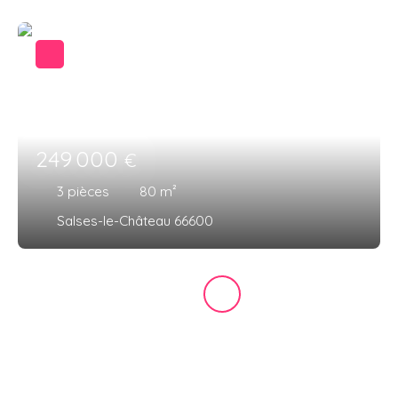
249 000
€
3
pièces
80
m²
Salses-le-Château 66600