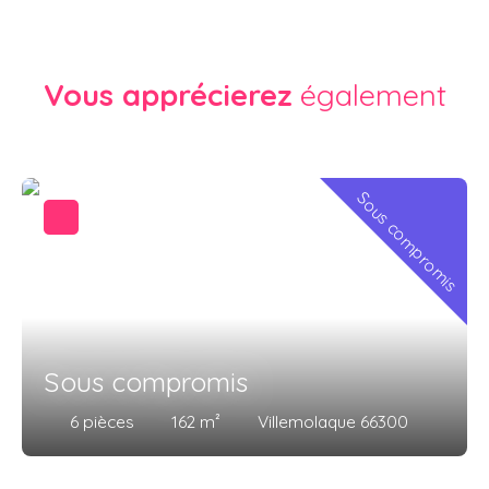
Vous apprécierez
également
Sous compromis
Sous compromis
6
pièces
162
m²
Villemolaque 66300