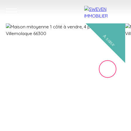
A saisir
ACHETER
LOUER
VENDRE
TROUVER 