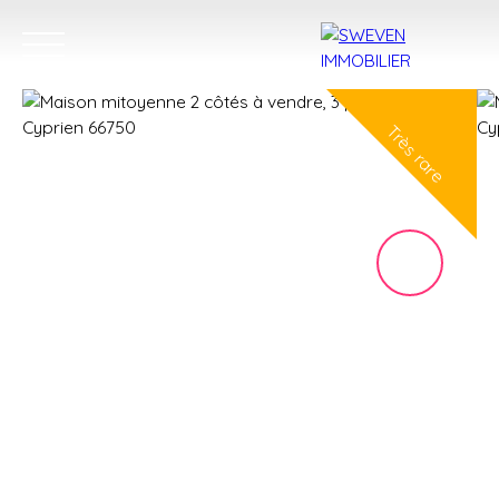
Très rare
ACHETER
LOUER
VENDRE
TROUVER 