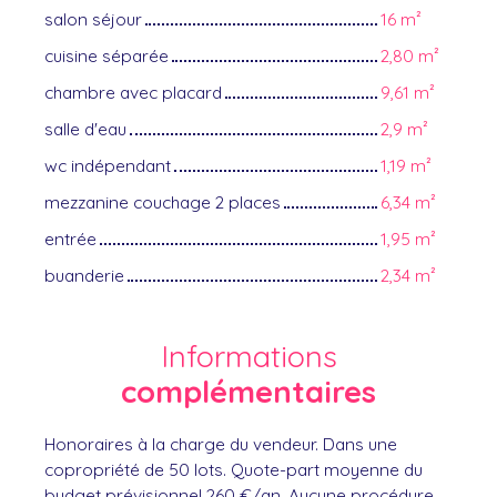
salon séjour
16 m²
cuisine séparée
2,80 m²
chambre avec placard
9,61 m²
salle d'eau
2,9 m²
wc indépendant
1,19 m²
mezzanine couchage 2 places
6,34 m²
entrée
1,95 m²
buanderie
2,34 m²
Informations
complémentaires
Honoraires à la charge du vendeur. Dans une
copropriété de 50 lots. Quote-part moyenne du
budget prévisionnel 260 €/an. Aucune procédure