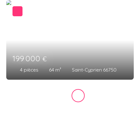
199 000
€
4
pièces
64
m²
Saint-Cyprien 66750