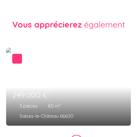
Vous apprécierez
également
249 000
€
3
pièces
80
m²
Salses-le-Château 66600