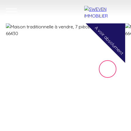
A voir absolument
ACHETER
LOUER
VENDRE
TROUVER 