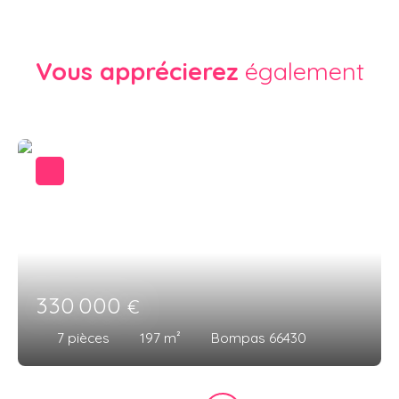
Vous apprécierez
également
330 000
€
7
pièces
197
m²
Bompas 66430