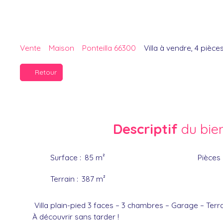
Vente
Maison
Ponteilla 66300
Villa à vendre, 4 pièce
Retour
Descriptif
du bie
Surface
:
85
m²
Pièces
Terrain
:
387
m²
Villa plain-pied 3 faces – 3 chambres – Garage – Terr
À découvrir sans tarder !