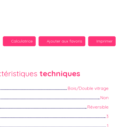
Calculatrice
Ajouter aux favoris
Imprimer
téristiques
techniques
Bois/Double vitrage
Non
Réversible
3
1