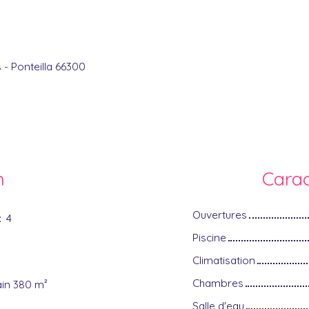
s - Ponteilla 66300
n
Carac
Ouvertures
:
4
Piscine
Climatisation
Chambres
ain 380 m²
Salle d'eau