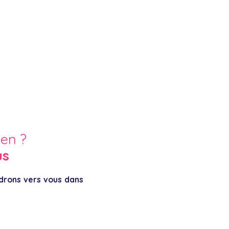
ien ?
us
ndrons vers vous dans