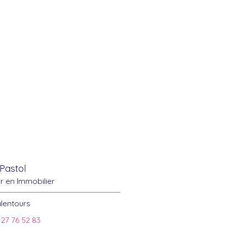
Pastol
er en Immobilier
alentours
 27 76 52 83