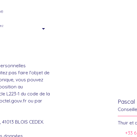
ne
tez
personnelles
ez pas faire l'objet de
onique, vous pouvez
position au
le L223-1 du code de la
octel.gouv.fr ou par
Pascal 
Conseill
1, 41013 BLOIS CEDEX.
Thuir et 
+33 6
vos données