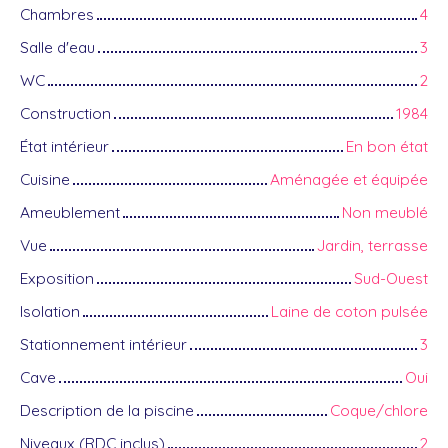
Chambres
4
Salle d'eau
3
WC
2
Construction
1984
État intérieur
En bon état
Cuisine
Aménagée et équipée
Ameublement
Non meublé
Vue
Jardin, terrasse
Exposition
Sud-Ouest
Isolation
Laine de coton pulsée
Stationnement intérieur
3
Cave
Oui
Description de la piscine
Coque/chlore
Niveaux (RDC inclus)
2