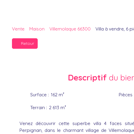
Vente
Maison
Villemolaque 66300
Villa à vendre, 6 
Retour
Descriptif
du bie
Surface
:
162
m²
Pièces
Terrain
:
2 613
m²
Venez découvrir cette superbe villa 4 faces sit
Perpignan, dans le charmant village de Villemolaq