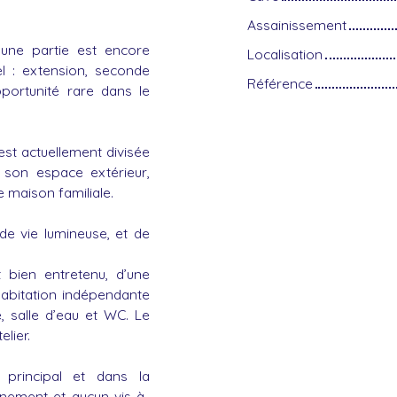
Assainissement
 une partie est encore
Localisation
el : extension, seconde
Référence
pportunité rare dans le
est actuellement divisée
 son espace extérieur,
e maison familiale.
de vie lumineuse, et de
t bien entretenu, d’une
habitation indépendante
, salle d’eau et WC. Le
lier.
 principal et dans la
nement et aucun vis-à-