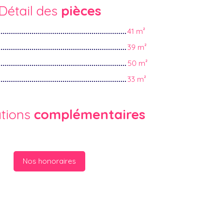
Détail des
pièces
41 m²
39 m²
50 m²
33 m²
ations
complémentaires
Nos honoraires