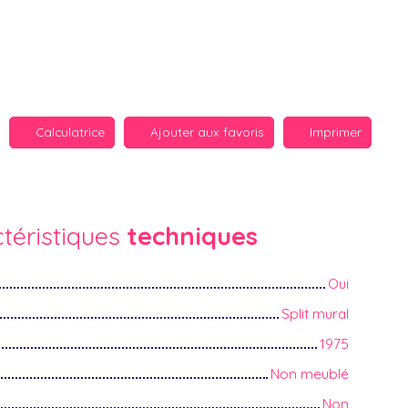
Calculatrice
Ajouter aux favoris
Imprimer
téristiques
techniques
Oui
Split mural
1975
Non meublé
Non