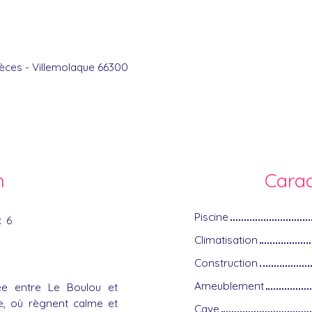
pièces - Villemolaque 66300
n
Carac
Piscine
:
6
Climatisation
Construction
Ameublement
uée entre Le Boulou et
ue, où règnent calme et
Cave