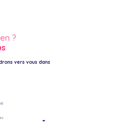
ien ?
us
ndrons vers vous dans
ne
tez