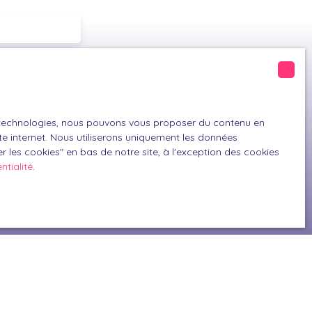
6300)
es technologies, nous pouvons vous proposer du contenu en
GPD. Si vous ne
ite internet. Nous utiliserons uniquement les données
 les cookies″ en bas de notre site, à l'exception des cookies
ique, vous
ntialité
.
 téléphonique,
z consulter notre