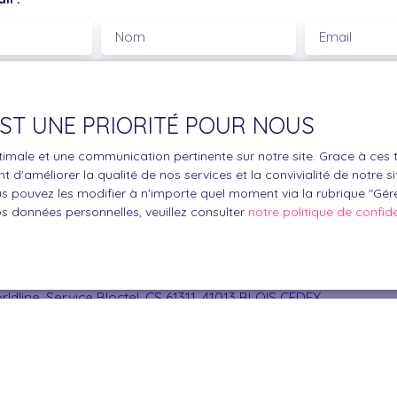
Nom
Email
Type de bien
Localisation
Maison
Camélas (6
 EST UNE PRIORITÉ POUR NOUS
€)
Surface min (m²)
optimale et une communication pertinente sur notre site. Grace à c
le traitement de mes données personnelles conformément au R
 d'améliorer la qualité de nos services et la convivialité de notre s
 pouvez les modifier à n'importe quel moment via la rubrique ″Gérer
pas faire l'objet de prospection commerciale par voie téléphon
os données personnelles, veuillez consulter
notre politique de confide
s inscrire gratuitement sur la liste d'opposition au démarchage
'article L223-1 du code de la consommation, sur le site Internet
.gouv.fr ou par courrier adressé à :
ldline, Service Bloctel, CS 61311, 41013 BLOIS CEDEX.
oir plus sur le traitement de vos données personnelles, veuille
e confidentialité
.