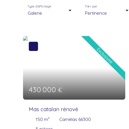
Type d'affichage
Trier par
Galerie
Pertinence
Exclusivité
430 000
€
Mas catalan rénové
150
m²
Camélas 66300
5
pièces