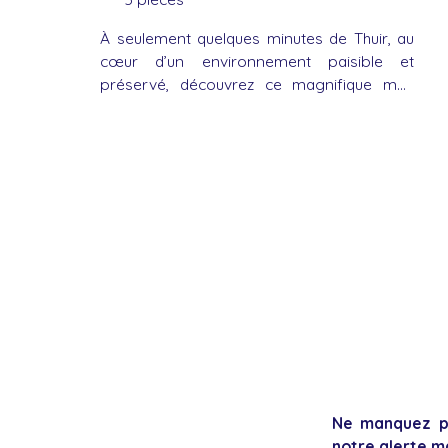
À seulement quelques minutes de Thuir, au
cœur d’un environnement paisible et
préservé, découvrez ce magnifique mas
catalan de caractère d’environ 150 m², niché
dans un écrin de verdure de près de 3 000
m². Cette propriété bénéficie d’un
emplacement privilégié, entre campagne et
commodités. Vous profiterez de la
proximité immédiate de Thuir, réputée pour
son dynamisme, son marché traditionnel et
ses nombreux commerces, ainsi que de
Castelnou, l’un des plus beaux villages de
France. Les plages méditerranéennes sont
accessibles en moins de 30 minutes et
l’Espagne se trouve à seulement une demi-
heure. Dès l’arrivée, le charme de la pierre
et l’authenticité des lieux séduisent
Ne manquez pl
immédiatement. À l’extérieur, le terrain
notre alerte ma