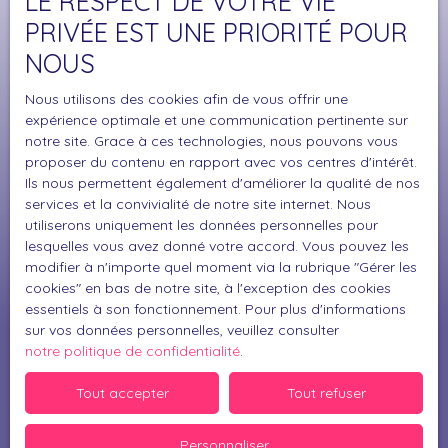
LE RESPECT DE VOTRE VIE
énergétiques. Une maison de caractère, au calme,
Surface min (m²)
avec vue montagne et prestations recherchées. 📞
PRIVÉE EST UNE PRIORITÉ POUR
Pour plus d’informations ou organiser une visite,
NOUS
J'accepte le traitement de mes données
contactez-moi.
personnelles conformément au RGPD. Si vous ne
Nous utilisons des cookies afin de vous offrir une
souhaitez pas faire l'objet de prospection
expérience optimale et une communication pertinente sur
commerciale par voie téléphonique, vous pouvez
notre site. Grace à ces technologies, nous pouvons vous
vous inscrire gratuitement sur la liste d'opposition
proposer du contenu en rapport avec vos centres d'intérêt.
au démarchage téléphonique, prévu par l'article
Ils nous permettent également d'améliorer la qualité de nos
L223-1 du code de la consommation, sur le site
services et la convivialité de notre site internet. Nous
Internet www.bloctel.gouv.fr ou par courrier
utiliserons uniquement les données personnelles pour
lesquelles vous avez donné votre accord. Vous pouvez les
adressé à :
modifier à n'importe quel moment via la rubrique ″Gérer les
cookies″ en bas de notre site, à l'exception des cookies
Société Worldline, Service Bloctel, CS 61311, 41013
essentiels à son fonctionnement. Pour plus d'informations
BLOIS CEDEX.
sur vos données personnelles, veuillez consulter
notre politique de confidentialité
.
Pour en savoir plus sur le traitement de vos
données personnelles, veuillez consulter notre
Tout accepter
Tout refuser
politique de confidentialité
.
Personnaliser