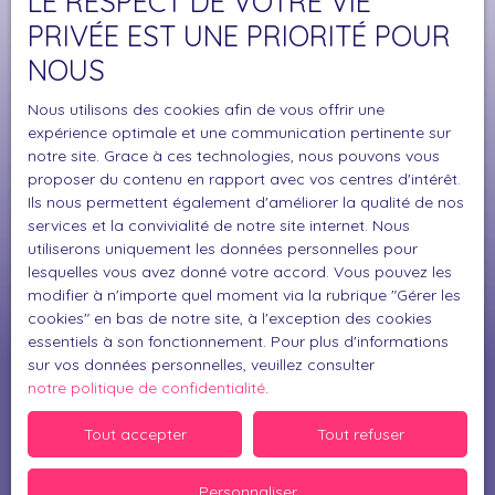
LE RESPECT DE VOTRE VIE
investir sur le secteur Cazérien ou tout simplement
Surface min (m²)
rénover votre futur logement, ce bien est parfait
PRIVÉE EST UNE PRIORITÉ POUR
pour votre projet, contactez moi pour organiser
NOUS
J'accepte le traitement de mes données
une visite ! Cette propriété séduira aussi bien : Un
personnelles conformément au RGPD. Si vous ne
investisseur souhaitant créer jusqu'à 4 logements
Nous utilisons des cookies afin de vous offrir une
souhaitez pas faire l'objet de prospection
destinés à la location, Qu'un particulier à la
expérience optimale et une communication pertinente sur
commerciale par voie téléphonique, vous pouvez
recherche d'une résidence principale avec un
notre site. Grace à ces technologies, nous pouvons vous
vous inscrire gratuitement sur la liste d'opposition
budget rénovation, pouvant bénéficier des
proposer du contenu en rapport avec vos centres d'intérêt.
au démarchage téléphonique, prévu par l'article
Ils nous permettent également d'améliorer la qualité de nos
dispositifs d'aides à la rénovation énergétique. De
L223-1 du code de la consommation, sur le site
services et la convivialité de notre site internet. Nous
nombreuses possibilités d'aménagement s'offrent
Internet www.bloctel.gouv.fr ou par courrier
utiliserons uniquement les données personnelles pour
à vous pour valoriser ce bien au fort potentiel. À
lesquelles vous avez donné votre accord. Vous pouvez les
adressé à :
découvrir rapidement. Pour plus d'informations ou
modifier à n'importe quel moment via la rubrique ″Gérer les
organiser une visite, contactez-moi.
cookies″ en bas de notre site, à l'exception des cookies
Société Worldline, Service Bloctel, CS 61311, 41013
essentiels à son fonctionnement. Pour plus d'informations
BLOIS CEDEX.
sur vos données personnelles, veuillez consulter
notre politique de confidentialité
.
Pour en savoir plus sur le traitement de vos
données personnelles, veuillez consulter notre
Tout accepter
Tout refuser
politique de confidentialité
.
Personnaliser