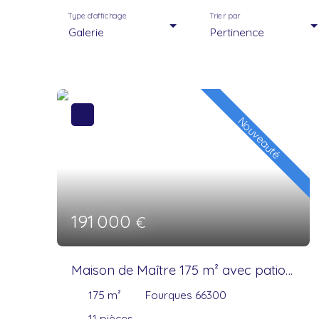
Type d'affichage
Trier par
Galerie
Pertinence
Nouveauté
191 000
€
Maison de Maître 175 m² avec patio,
garage et terrasse
175
m²
Fourques 66300
11
pièces