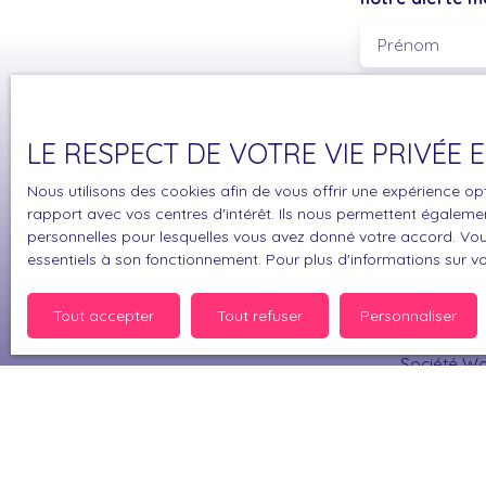
Prénom
Type d'offre
Vente
LE RESPECT DE VOTRE VIE PRIVÉE
Budget max (
Nous utilisons des cookies afin de vous offrir une expérience 
J'accepte 
rapport avec vos centres d'intérêt. Ils nous permettent également
personnelles pour lesquelles vous avez donné votre accord. Vous
souhaitez 
essentiels à son fonctionnement. Pour plus d'informations sur v
pouvez vou
prévu par l
www.bloctel
Tout accepter
Tout refuser
Personnaliser
Société Wor
Pour en sav
politique d