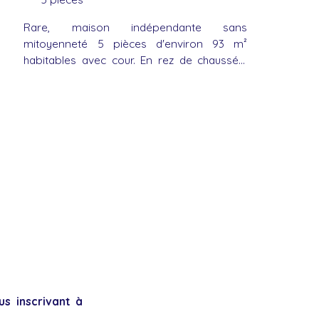
Rare, maison indépendante sans
mitoyenneté 5 pièces d'environ 93 m²
habitables avec cour. En rez de chaussée,
lumineuse pièce de vie avec cheminée, coin
cuisine et accès sur la cour. Au premier
étage, un hall dessert deux pièces et la salle
de bain. Au deuxième étage, deux pièces
supplémentaires. Menuiseries double
vitrage, Travaux à prévoir.
s inscrivant à