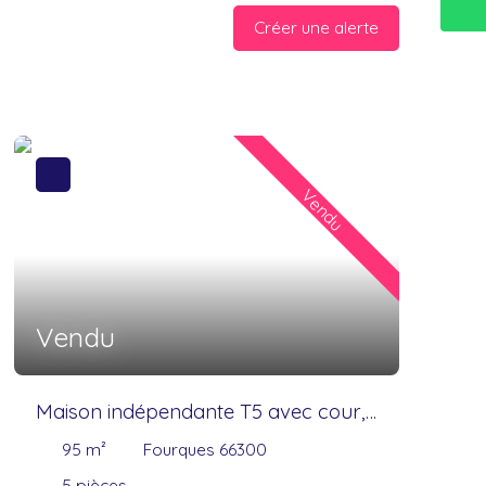
Créer une alerte
Vendu
Vendu
Maison indépendante T5 avec cour,
93 m² habitables
95
m²
Fourques 66300
5
pièces