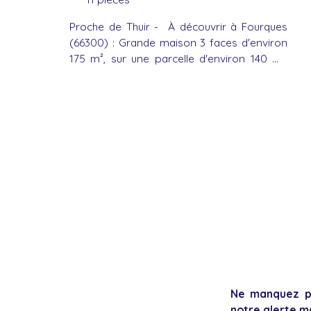
Proche de Thuir - À découvrir à Fourques
(66300) : Grande maison 3 faces d'environ
175 m², sur une parcelle d'environ 140 m²,
élevée de deux étages. La maison est
composée de 11 pièces, dont 5 chambres.
Vous bénéficierez également d'un extérieur
et d'un garage. Maison à rénover. À
proximité : Médecins, pharmacie, écoles,
restaurant, bureau de poste et supérette.
Autoroute A9 à 14 km. Mer Méditerranée à
29 km. Espagne à 19 km. Les informations
sur les risques auxquels ce bien est exposé
sont disponibles sur le site Géorisques :
www. georisques. gouv. fr. Votre agence
immobilière vous invite à découvrir toutes
les originalités de cette maison de 11 pièces
en vente en prenant rendez-vous avec l'un
Ne manquez pl
de nos conseillers immobilier.
notre alerte ma