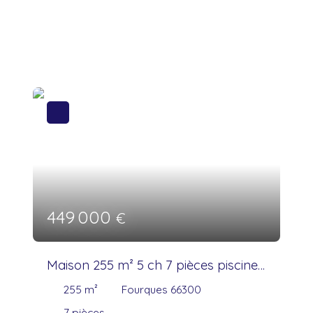
449 000
€
Maison 255 m² 5 ch 7 pièces piscine
garage 46m²
255
m²
Fourques 66300
7
pièces