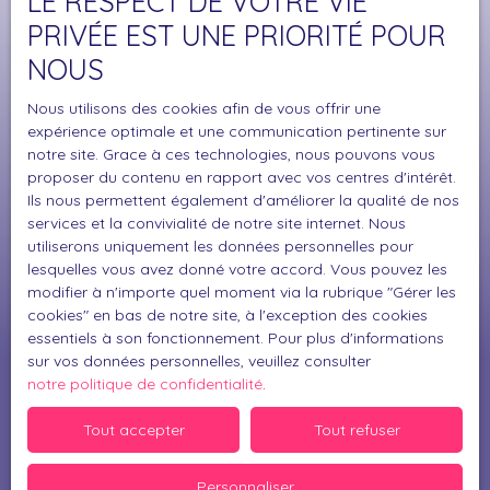
LE RESPECT DE VOTRE VIE
Surface min (m²)
PRIVÉE EST UNE PRIORITÉ POUR
NOUS
J'accepte le traitement de mes données
personnelles conformément au RGPD. Si vous ne
Nous utilisons des cookies afin de vous offrir une
souhaitez pas faire l'objet de prospection
expérience optimale et une communication pertinente sur
commerciale par voie téléphonique, vous pouvez
notre site. Grace à ces technologies, nous pouvons vous
vous inscrire gratuitement sur la liste d'opposition
proposer du contenu en rapport avec vos centres d'intérêt.
au démarchage téléphonique, prévu par l'article
Ils nous permettent également d'améliorer la qualité de nos
L223-1 du code de la consommation, sur le site
services et la convivialité de notre site internet. Nous
Internet www.bloctel.gouv.fr ou par courrier
utiliserons uniquement les données personnelles pour
lesquelles vous avez donné votre accord. Vous pouvez les
adressé à :
modifier à n'importe quel moment via la rubrique ″Gérer les
cookies″ en bas de notre site, à l'exception des cookies
Société Worldline, Service Bloctel, CS 61311, 41013
essentiels à son fonctionnement. Pour plus d'informations
BLOIS CEDEX.
sur vos données personnelles, veuillez consulter
notre politique de confidentialité
.
Pour en savoir plus sur le traitement de vos
données personnelles, veuillez consulter notre
Tout accepter
Tout refuser
politique de confidentialité
.
Personnaliser