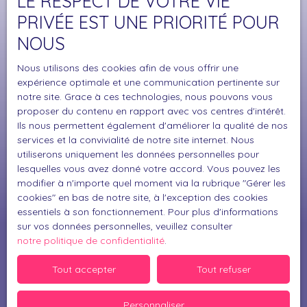
LE RESPECT DE VOTRE VIE
Surface min (m²)
PRIVÉE EST UNE PRIORITÉ POUR
NOUS
J'accepte le traitement de mes données
personnelles conformément au RGPD. Si vous ne
Nous utilisons des cookies afin de vous offrir une
souhaitez pas faire l'objet de prospection
expérience optimale et une communication pertinente sur
commerciale par voie téléphonique, vous pouvez
notre site. Grace à ces technologies, nous pouvons vous
vous inscrire gratuitement sur la liste d'opposition
proposer du contenu en rapport avec vos centres d'intérêt.
au démarchage téléphonique, prévu par l'article
Ils nous permettent également d'améliorer la qualité de nos
L223-1 du code de la consommation, sur le site
services et la convivialité de notre site internet. Nous
Internet www.bloctel.gouv.fr ou par courrier
utiliserons uniquement les données personnelles pour
lesquelles vous avez donné votre accord. Vous pouvez les
adressé à :
modifier à n'importe quel moment via la rubrique ″Gérer les
cookies″ en bas de notre site, à l'exception des cookies
Société Worldline, Service Bloctel, CS 61311, 41013
essentiels à son fonctionnement. Pour plus d'informations
BLOIS CEDEX.
sur vos données personnelles, veuillez consulter
notre politique de confidentialité
.
Pour en savoir plus sur le traitement de vos
données personnelles, veuillez consulter notre
Tout accepter
Tout refuser
politique de confidentialité
.
Personnaliser