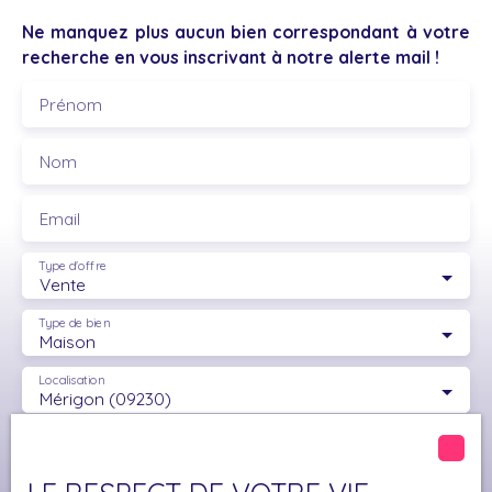
d'entretenir un petit bois... le ruisseau du Volp est
Ne manquez plus aucun bien correspondant à votre
accessible depuis les parcelles.. Vous souhaitez
recherche en vous inscrivant à notre alerte mail !
faire votre 1er achat et ne voulez pas investir sur
une grande maison ou bien vous recherchez une
Prénom
résidence secondaire ! C'est le bien qu'il vous faut !
Saisissez l'opportunité de devenir propriétaire
Nom
d'une charmante maisonnette en pierre avec jardin
. Contactez-moi !
Email
Type d'offre
Vente
Type de bien
Maison
Localisation
Mérigon (09230)
Budget max (€)