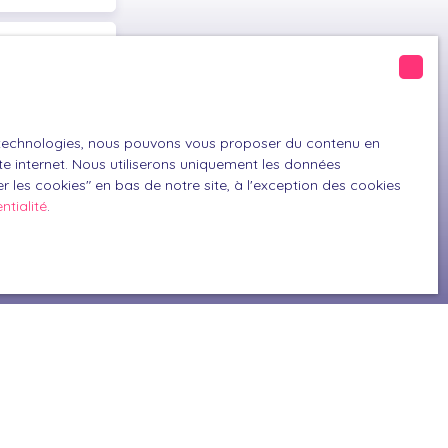
)
es technologies, nous pouvons vous proposer du contenu en
GPD. Si vous ne
ite internet. Nous utiliserons uniquement les données
ique, vous
 les cookies″ en bas de notre site, à l'exception des cookies
 téléphonique,
ntialité
.
z consulter notre