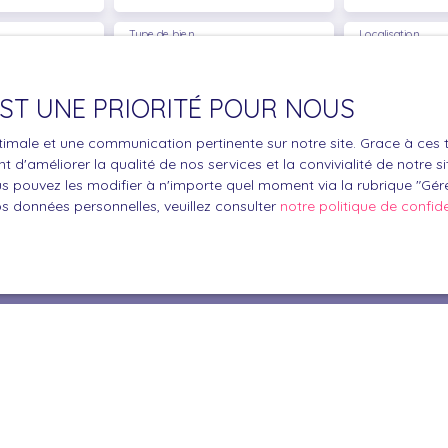
Type de bien
Localisation
Maison
Millas (66170
€)
Surface min (m²)
 EST UNE PRIORITÉ POUR NOUS
optimale et une communication pertinente sur notre site. Grace à c
le traitement de mes données personnelles conformément au R
 d'améliorer la qualité de nos services et la convivialité de notre s
pas faire l'objet de prospection commerciale par voie téléphon
 pouvez les modifier à n'importe quel moment via la rubrique ″Gérer
s inscrire gratuitement sur la liste d'opposition au démarchage
os données personnelles, veuillez consulter
notre politique de confide
'article L223-1 du code de la consommation, sur le site Internet
.gouv.fr ou par courrier adressé à :
ldline, Service Bloctel, CS 61311, 41013 BLOIS CEDEX.
oir plus sur le traitement de vos données personnelles, veuille
e confidentialité
.
Recevoir des annonces