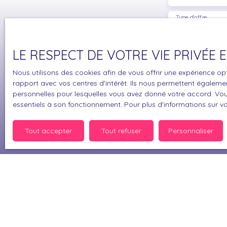
Type d'offre
Vente
Budget max (
LE RESPECT DE VOTRE VIE PRIVÉE
Nous utilisons des cookies afin de vous offrir une expérience 
J'accepte 
rapport avec vos centres d'intérêt. Ils nous permettent également
souhaitez 
personnelles pour lesquelles vous avez donné votre accord. Vous
pouvez vou
essentiels à son fonctionnement. Pour plus d'informations sur v
prévu par l
www.bloctel
Tout accepter
Tout refuser
Personnaliser
Société Wor
Pour en sav
politique d