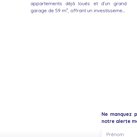
appartements déjà loués et d’un grand
garage de 59 m², offrant un investissement
rentable et sécurisé en plein centre-ville. Un
T2/T3 d’environ 57 m² avec terrasse de 9,5
m² au premier étage, et un second
appartement d’environ 68 m² avec
mezzanine au deuxième étage. Revenus
locatifs immédiats, aucune copropriété,
emplacement central proche de toutes
commodités. Des travaux d’amélioration
permettront d’optimiser la valeur et les
loyers.
Ne manquez pl
notre alerte ma
Prénom