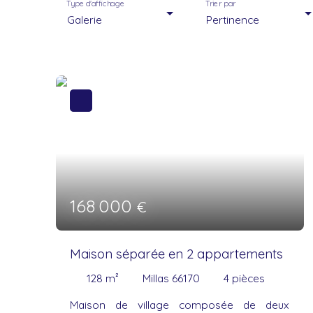
Type d'affichage
Trier par
Galerie
Pertinence
168 000
€
Maison séparée en 2 appartements
128
m²
Millas 66170
4
pièces
Maison de village composée de deux