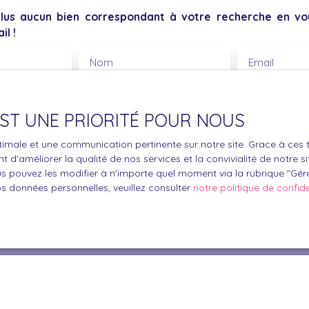
us aucun bien correspondant à votre recherche en vou
il !
Nom
Email
Type de bien
Localisation
Maison
 EST UNE PRIORITÉ POUR NOUS
€)
Surface min (m²)
optimale et une communication pertinente sur notre site. Grace à c
 d'améliorer la qualité de nos services et la convivialité de notre s
le traitement de mes données personnelles conformément au R
 pouvez les modifier à n'importe quel moment via la rubrique ″Gérer
pas faire l'objet de prospection commerciale par voie téléphon
os données personnelles, veuillez consulter
notre politique de confide
s inscrire gratuitement sur la liste d'opposition au démarchage
'article L223-1 du code de la consommation, sur le site Internet
.gouv.fr ou par courrier adressé à :
ldline, Service Bloctel, CS 61311, 41013 BLOIS CEDEX.
oir plus sur le traitement de vos données personnelles, veuille