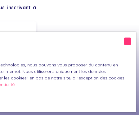
s inscrivant à
Montpezat-de-Quercy (82270)
es technologies, nous pouvons vous proposer du contenu en
ite internet. Nous utiliserons uniquement les données
GPD. Si vous ne
 les cookies″ en bas de notre site, à l'exception des cookies
ique, vous
ntialité
.
 téléphonique,
z consulter notre