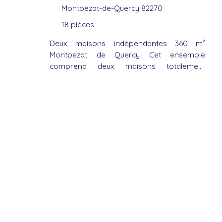
Montpezat-de-Quercy 82270
18
pièces
Deux maisons indépendantes 360 m²
Montpezat de Quercy Cet ensemble
comprend deux maisons totalement
indépendantes, chacune pouvant accueillir
un appartement à l’étage. L’environnement
est calme, verdoyant et propice à différents
projets, qu’ils soient familiaux ou locatifs. La
première maison offre un salon avec insert
ouvert sur la cuisine, trois chambres, un WC
, une salle d'eau ainsi qu'une véranda.
L’étage accueille un appartement
indépendant composé de quatre chambres,
d’une pièce de vie avec cheminée, d’une
salle de bain, d’un WC et d’une grande
terrasse. La seconde maison, en cours de
rénovation,toiture et micro station neuve