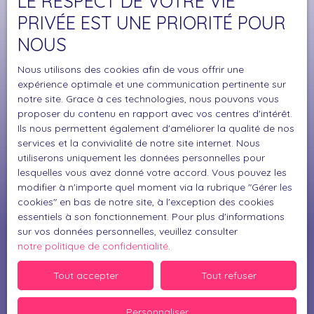
LE RESPECT DE VOTRE VIE
Surface min (m²)
PRIVÉE EST UNE PRIORITÉ POUR
NOUS
J'accepte le traitement de mes données
personnelles conformément au RGPD. Si vous ne
Nous utilisons des cookies afin de vous offrir une
souhaitez pas faire l'objet de prospection
expérience optimale et une communication pertinente sur
commerciale par voie téléphonique, vous pouvez
notre site. Grace à ces technologies, nous pouvons vous
vous inscrire gratuitement sur la liste d'opposition
proposer du contenu en rapport avec vos centres d'intérêt.
au démarchage téléphonique, prévu par l'article
Ils nous permettent également d'améliorer la qualité de nos
L223-1 du code de la consommation, sur le site
services et la convivialité de notre site internet. Nous
Internet www.bloctel.gouv.fr ou par courrier
utiliserons uniquement les données personnelles pour
lesquelles vous avez donné votre accord. Vous pouvez les
adressé à :
modifier à n'importe quel moment via la rubrique ″Gérer les
cookies″ en bas de notre site, à l'exception des cookies
Société Worldline, Service Bloctel, CS 61311, 41013
essentiels à son fonctionnement. Pour plus d'informations
BLOIS CEDEX.
sur vos données personnelles, veuillez consulter
notre politique de confidentialité
.
Pour en savoir plus sur le traitement de vos
données personnelles, veuillez consulter notre
Tout accepter
Tout refuser
politique de confidentialité
.
Personnaliser