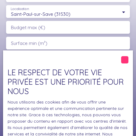
Localisation
Saint-Paul-sur-Save (31530)
Budget max (€)
Surface min (m²)
J'accepte le traitement de mes données
personnelles conformément au RGPD. Si vous ne
LE RESPECT DE VOTRE VIE
souhaitez pas faire l'objet de prospection
PRIVÉE EST UNE PRIORITÉ POUR
commerciale par voie téléphonique, vous pouvez
vous inscrire gratuitement sur la liste d'opposition
NOUS
au démarchage téléphonique, prévu par l'article
L223-1 du code de la consommation, sur le site
Nous utilisons des cookies afin de vous offrir une
Internet www.bloctel.gouv.fr ou par courrier
expérience optimale et une communication pertinente sur
adressé à :
notre site. Grace à ces technologies, nous pouvons vous
proposer du contenu en rapport avec vos centres d'intérêt.
Ils nous permettent également d'améliorer la qualité de nos
Société Worldline, Service Bloctel, CS 61311, 41013
services et la convivialité de notre site internet. Nous
BLOIS CEDEX.