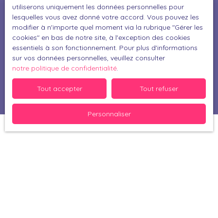
utiliserons uniquement les données personnelles pour
lesquelles vous avez donné votre accord. Vous pouvez les
Pour en savoir plus sur le traitement de vos
modifier à n'importe quel moment via la rubrique ″Gérer les
données personnelles, veuillez consulter notre
cookies″ en bas de notre site, à l'exception des cookies
politique de confidentialité
.
essentiels à son fonctionnement. Pour plus d'informations
sur vos données personnelles, veuillez consulter
notre politique de confidentialité
.
Recevoir des annonces
Tout accepter
Tout refuser
Personnaliser
Je recherche un bien
Vente maison Muret (31600)
Vente maison Perpignan (66000)
Vente maison Bérat (31370)
Vente maison Thuir (66300)