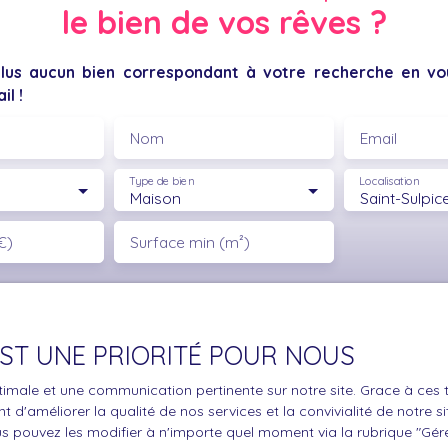
le bien de vos rêves ?
us aucun bien correspondant à votre recherche en vou
il !
Nom
Email
Type de bien
Localisation
Maison
€)
Surface min (m²)
le traitement de mes données personnelles conformément au R
pas faire l'objet de prospection commerciale par voie téléphon
s inscrire gratuitement sur la liste d'opposition au démarchage
 EST UNE PRIORITÉ POUR NOUS
'article L223-1 du code de la consommation, sur le site Internet
.gouv.fr ou par courrier adressé à :
optimale et une communication pertinente sur notre site. Grace à c
 d'améliorer la qualité de nos services et la convivialité de notre s
ldline, Service Bloctel, CS 61311, 41013 BLOIS CEDEX.
 pouvez les modifier à n'importe quel moment via la rubrique ″Gérer