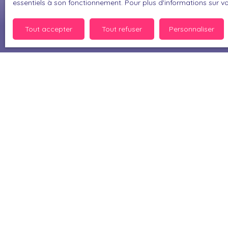
essentiels à son fonctionnement. Pour plus d'informations sur v
Pour en sav
politique d
Tout accepter
Tout refuser
Personnaliser
Je recherche un bien
Vente maison Muret (31600)
Vente maison Perpignan (66000)
Vente maison Bérat (31370)
Vente maison Thuir (66300)
Vente maison Bompas (66430)