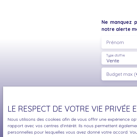
Ne manquez pl
notre alerte ma
Prénom
Type d'offre
Vente
Budget max (
J'accepte 
souhaitez 
pouvez vou
LE RESPECT DE VOTRE VIE PRIVÉE
prévu par l
www.bloctel
Nous utilisons des cookies afin de vous offrir une expérience 
rapport avec vos centres d'intérêt. Ils nous permettent également
Société Wor
personnelles pour lesquelles vous avez donné votre accord. Vous