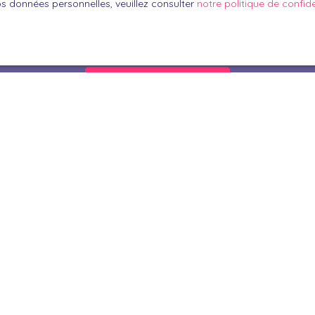
os données personnelles, veuillez consulter
notre politique de confide
oir plus sur le traitement de vos données personnelles, veuille
e confidentialité
.
Recevoir des annonces
Je suis propriétaire
Estimez votre bien
Vendre avec nous
Espace Propriétaire
Nous contacter
Nos derniers avis