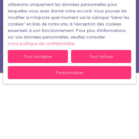
utiliserons uniquement les données personnelles pour
lesquelles vous avez donné votre accord. Vous pouvez les
Pour en savoir plus sur le traitement de vos
modifier à n'importe quel moment via la rubrique ″Gérer les
données personnelles, veuillez consulter notre
cookies″ en bas de notre site, à l'exception des cookies
politique de confidentialité
.
essentiels à son fonctionnement. Pour plus d'informations
sur vos données personnelles, veuillez consulter
notre politique de confidentialité
.
Recevoir des annonces
Tout accepter
Tout refuser
Personnaliser
Je recherche un bien
Vente maison Muret (31600)
Vente maison Perpignan (66000)
Vente maison Bérat (31370)
Vente maison Thuir (66300)