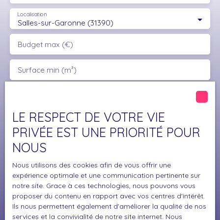
Localisation
Salles-sur-Garonne (31390)
Budget max (€)
Surface min (m²)
J'accepte le traitement de mes données
personnelles conformément au RGPD. Si vous ne
LE RESPECT DE VOTRE VIE
souhaitez pas faire l'objet de prospection
PRIVÉE EST UNE PRIORITÉ POUR
commerciale par voie téléphonique, vous pouvez
vous inscrire gratuitement sur la liste d'opposition
NOUS
au démarchage téléphonique, prévu par l'article
L223-1 du code de la consommation, sur le site
Nous utilisons des cookies afin de vous offrir une
Internet www.bloctel.gouv.fr ou par courrier
expérience optimale et une communication pertinente sur
adressé à :
notre site. Grace à ces technologies, nous pouvons vous
proposer du contenu en rapport avec vos centres d'intérêt.
Ils nous permettent également d'améliorer la qualité de nos
Société Worldline, Service Bloctel, CS 61311, 41013
services et la convivialité de notre site internet. Nous
BLOIS CEDEX.