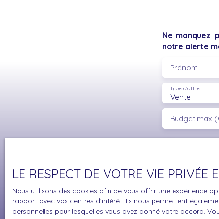
Ne manquez pl
notre alerte ma
Prénom
Type d'offre
Vente
Budget max (
J'accepte 
souhaitez 
pouvez vou
LE RESPECT DE VOTRE VIE PRIVÉE
prévu par l
www.bloctel
Nous utilisons des cookies afin de vous offrir une expérience 
rapport avec vos centres d'intérêt. Ils nous permettent également
Société Wor
personnelles pour lesquelles vous avez donné votre accord. Vous