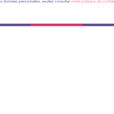
os données personnelles, veuillez consulter
notre politique de confide
oir plus sur le traitement de vos données personnelles, veuille
e confidentialité
.
Recevoir des annonces
Je suis propriétaire
Estimez votre bien
Vendre avec nous
Espace Propriétaire
Nous contacter
Nos derniers avis