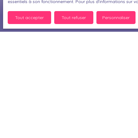
essentiels à son fonctionnement. Pour plus d'informations sur v
Pour en sav
politique d
Tout accepter
Tout refuser
Personnaliser
Je recherche un bien
Vente maison Muret (31600)
Vente maison Perpignan (66000)
Vente maison Bérat (31370)
Vente maison Thuir (66300)
Vente maison Bompas (66430)