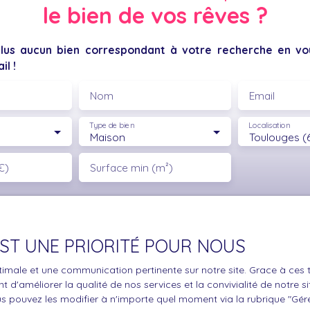
le bien de vos rêves ?
us aucun bien correspondant à votre recherche en vou
il !
Nom
Email
Type de bien
Localisation
Maison
Toulouges (
€)
Surface min (m²)
le traitement de mes données personnelles conformément au R
pas faire l'objet de prospection commerciale par voie téléphon
s inscrire gratuitement sur la liste d'opposition au démarchage
 EST UNE PRIORITÉ POUR NOUS
'article L223-1 du code de la consommation, sur le site Internet
.gouv.fr ou par courrier adressé à :
optimale et une communication pertinente sur notre site. Grace à c
 d'améliorer la qualité de nos services et la convivialité de notre s
ldline, Service Bloctel, CS 61311, 41013 BLOIS CEDEX.
 pouvez les modifier à n'importe quel moment via la rubrique ″Gérer