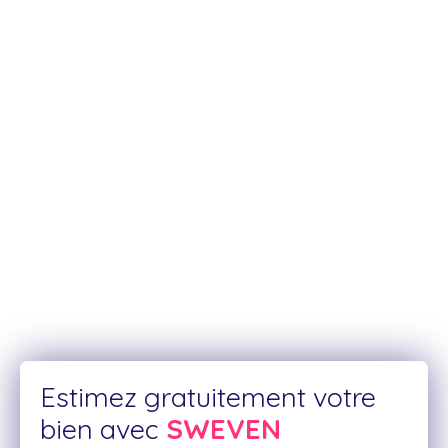
Lorem ipsum dolor sit amet, consectetur adipiscing elit.
In dui ex, fringilla eu velit vitae, fringilla eleifend sem.
Aliquam aliquam ante orci, a mattis ex facilisis et.
In at tristique purus.
Mauris vehicula ultricies viverra.
Ut tristique nec nunc nec tempor.
In ha
Estimez gratuitement votre
bien avec
SWEVEN