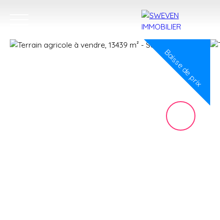
Baisse de prix
ACHETER
LOUER
VENDRE
TROUVER 