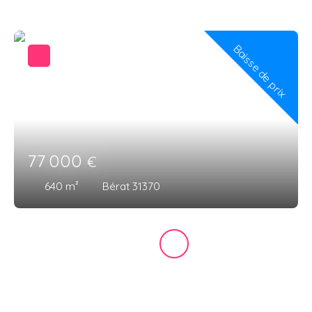
Baisse de prix
77 000
€
640
m²
Bérat 31370