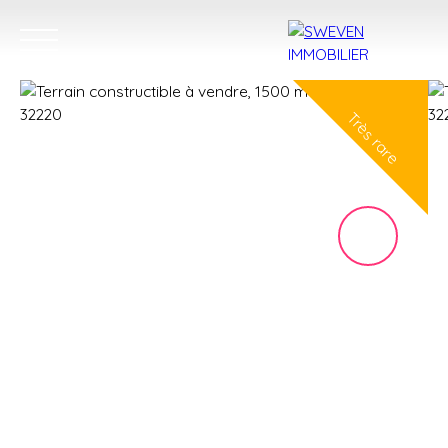
Très rare
ACHETER
LOUER
VENDRE
TROUVER 