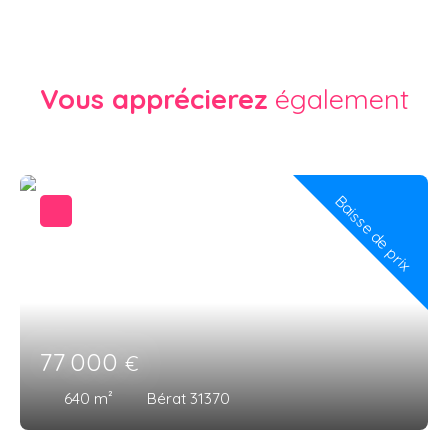
Vous apprécierez
également
Baisse de prix
77 000
€
640
m²
Bérat 31370