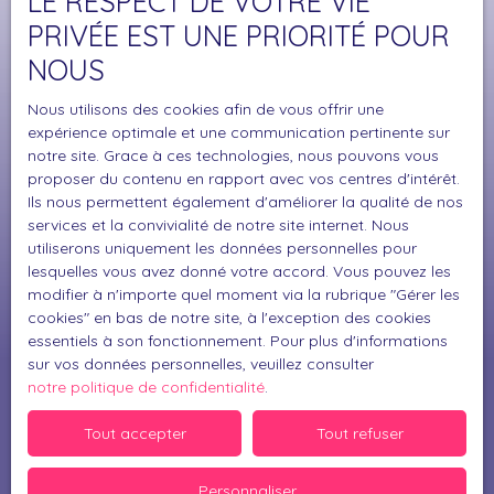
LE RESPECT DE VOTRE VIE
Surface min (m²)
PRIVÉE EST UNE PRIORITÉ POUR
NOUS
J'accepte le traitement de mes données
personnelles conformément au RGPD. Si vous ne
Nous utilisons des cookies afin de vous offrir une
souhaitez pas faire l'objet de prospection
expérience optimale et une communication pertinente sur
commerciale par voie téléphonique, vous pouvez
notre site. Grace à ces technologies, nous pouvons vous
vous inscrire gratuitement sur la liste d'opposition
proposer du contenu en rapport avec vos centres d'intérêt.
au démarchage téléphonique, prévu par l'article
Ils nous permettent également d'améliorer la qualité de nos
L223-1 du code de la consommation, sur le site
services et la convivialité de notre site internet. Nous
Internet www.bloctel.gouv.fr ou par courrier
utiliserons uniquement les données personnelles pour
lesquelles vous avez donné votre accord. Vous pouvez les
adressé à :
modifier à n'importe quel moment via la rubrique ″Gérer les
cookies″ en bas de notre site, à l'exception des cookies
Société Worldline, Service Bloctel, CS 61311, 41013
essentiels à son fonctionnement. Pour plus d'informations
BLOIS CEDEX.
sur vos données personnelles, veuillez consulter
notre politique de confidentialité
.
Pour en savoir plus sur le traitement de vos
données personnelles, veuillez consulter notre
Tout accepter
Tout refuser
politique de confidentialité
.
Personnaliser