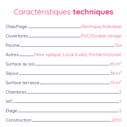
Caractéristiques
techniques
Chauffage
Electrique/Individuel
Ouvertures
PVC/Double vitrage
Piscine
Oui
Autres
Fibre optique, Local à vélo, Portail motorisé
Surface au sol
65
m²
Séjour
36
m²
Surface terrasse
10
m²
Chambres
2
WC
1
Étage
2
Construction
2010