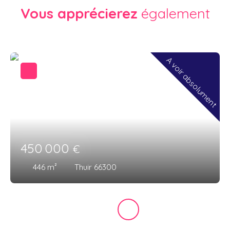
Vous apprécierez
également
A voir absolument
450 000
€
446
m²
Thuir 66300