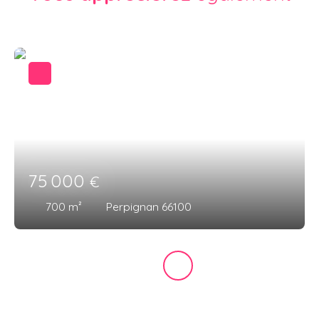
75 000
€
700
m²
Perpignan 66100