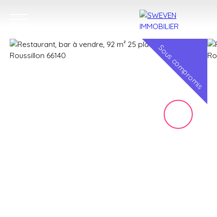
Sous compromis
ACHETER
LOUER
VENDRE
TROUVER 